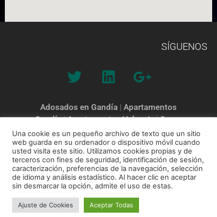
SÍGUENOS
Adosados en Gandía
|
Apartamentos
Gandía
|
Apartamentos Valencia
|
Casas
Valencia
|
Inmobiliarias en Gandía
|
Comprar Piso
Una cookie es un pequeño archivo de texto que un sitio
web guarda en su ordenador o dispositivo móvil cuando
Valencia
|
Venta de Viviendas en Valencia
|
Pisos en
usted visita este sitio. Utilizamos cookies propias y de
Valencia
|
Venta de Casas en Valencia
|
Venta de Pisos
terceros con fines de seguridad, identificación de sesión,
en Gandía
caracterización, preferencias de la navegación, selección
de idioma y análisis estadístico. Al hacer clic en aceptar
sin desmarcar la opción, admite el uso de estas.
©COPRUSA Comunidades y Promociones Urbanas S.A.
|
Contáctenos: 96 287
Ajuste de Cookies
Aceptar Todas
45 48
|
info@coprusa.es
|
Aviso Legal
|
Política de Privacidad