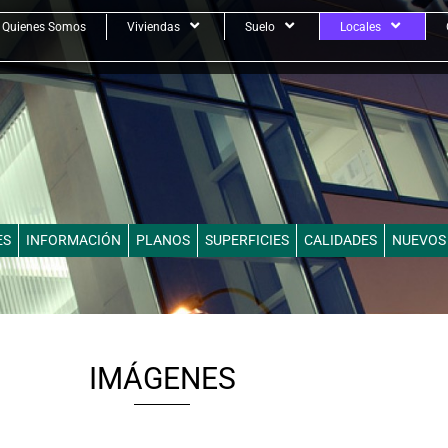
Quienes Somos
Viviendas
Suelo
Locales
ES
INFORMACIÓN
PLANOS
SUPERFICIES
CALIDADES
NUEVOS
IMÁGENES